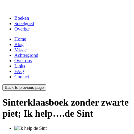
Boeken
Speelgoed
Overige
Home
Blog
Missie
Achtergrond
Over ons
Links
FAQ
Contact
Back to previous page
Sinterklaasboek zonder zwarte
piet; Ik help….de Sint